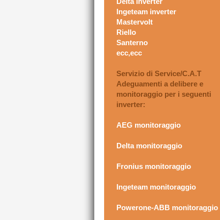
Delta inverter
Ingeteam inverter
Mastervolt
Riello
Santerno
ecc,ecc
Servizio di Service/C.A.T
Adeguamenti a delibere e
monitoraggio per i seguenti
inverter:
AEG monitoraggio
Delta monitoraggio
Fronius monitoraggio
Ingeteam monitoraggio
Powerone-ABB monitoraggio