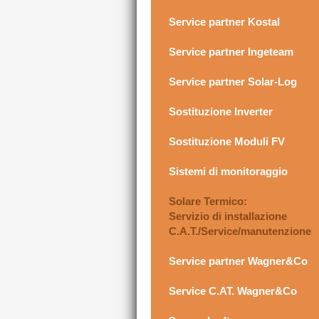
Service partner Kostal
Service partner Ingeteam
Service partner Solar-Log
Sostituzione Inverter
Sostituzione Moduli FV
Sistemi di monitoraggio
Solare Termico:
Servizio di installazione
C.A.T./Service/manutenzione
Service partner Wagner&Co
Service C.AT. Wagner&Co