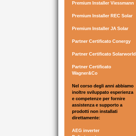
Premium Installer Viessmann
Premium Installer REC Solar
Premium Installer JA Solar
Partner Certificato Conergy
Partner Certificato Solarworld
Partner Certificato
Wagner&Co
Nel corso degli anni abbiamo
inoltre sviluppato esperienza
e competenze per fornire
assistenza e supporto a
prodotti non installati
direttamente:
AEG inverter