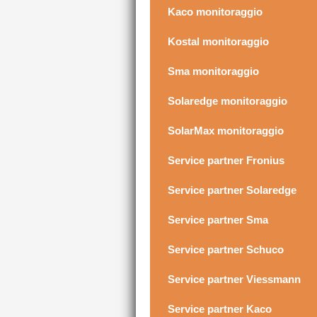
Kaco monitoraggio
Kostal monitoraggio
Sma monitoraggio
Solaredge monitoraggio
SolarMax monitoraggio
Service partner Fronius
Service partner Solaredge
Service partner Sma
Service partner Schuco
Service partner Viessmann
Service partner Kaco