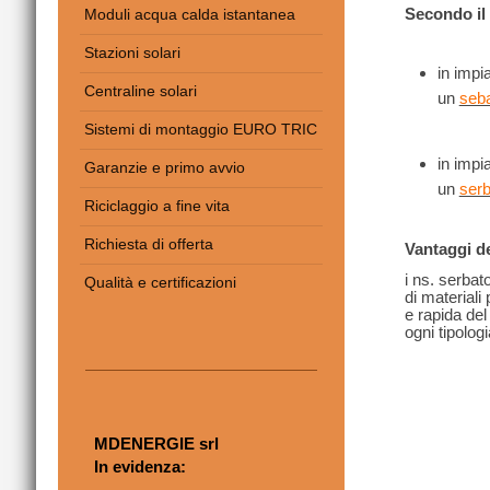
Secondo il t
Moduli acqua calda istantanea
Stazioni solari
in impi
Centraline solari
un
seba
Sistemi di montaggio EURO TRIC
in impi
Garanzie e primo avvio
un
serb
Riciclaggio a fine vita
Richiesta di offerta
Vantaggi de
i ns. serbat
Qualità e certificazioni
di materiali
e rapida del 
ogni tipolog
MDENERGIE srl
In evidenza: