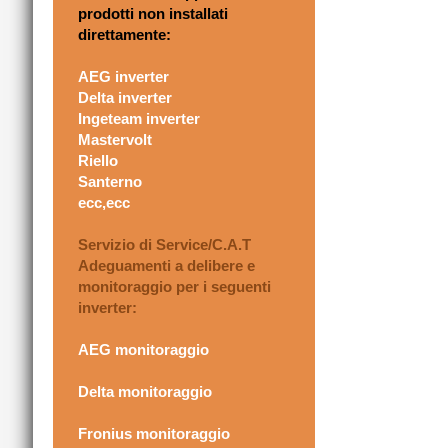
prodotti non installati
direttamente:
AEG inverter
Delta inverter
Ingeteam inverter
Mastervolt
Riello
Santerno
ecc,ecc
Servizio di Service/C.A.T
Adeguamenti a delibere e
monitoraggio per i seguenti
inverter:
AEG monitoraggio
Delta monitoraggio
Fronius monitoraggio